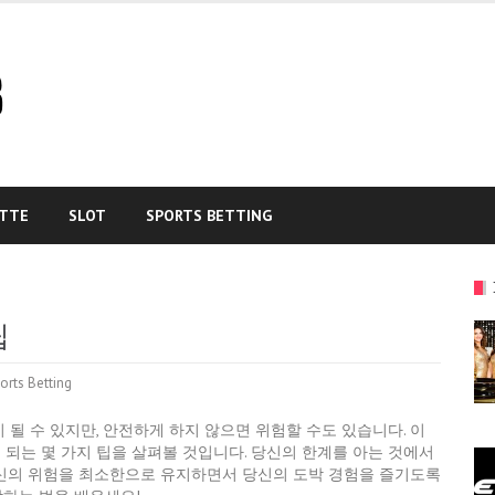
TTE
SLOT
SPORTS BETTING
팁
orts Betting
될 수 있지만, 안전하게 하지 않으면 위험할 수도 있습니다. 이
되는 몇 가지 팁을 살펴볼 것입니다. 당신의 한계를 아는 것에서
당신의 위험을 최소한으로 유지하면서 당신의 도박 경험을 즐기도록