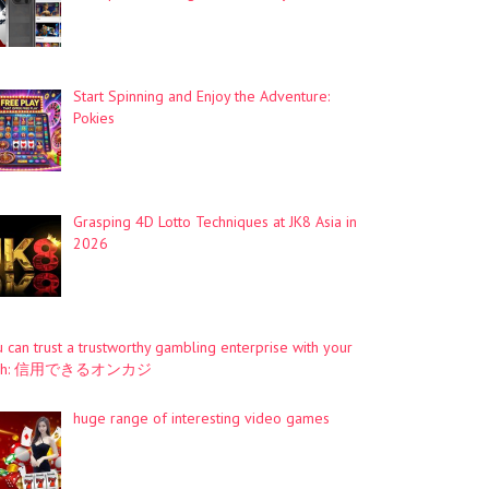
Start Spinning and Enjoy the Adventure:
Pokies
Grasping 4D Lotto Techniques at JK8 Asia in
2026
 can trust a trustworthy gambling enterprise with your
ash: 信用できるオンカジ
huge range of interesting video games