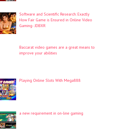
Software and Scientific Research: Exactly
How Fair Game is Ensured in Online Video
Gaming- JDBXR
Baccarat video games are a great means to
improve your abilities
Playing Online Slots With Mega888
a new requirement in on-line gaming