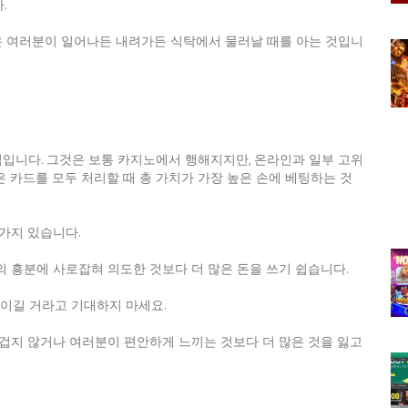
.
것은 여러분이 일어나든 내려가든 식탁에서 물러날 때를 아는 것입니
 게임입니다. 그것은 보통 카지노에서 행해지지만, 온라인과 일부 고위
은 카드를 모두 처리할 때 총 가치가 가장 높은 손에 베팅하는 것
 가지 있습니다.
의 흥분에 사로잡혀 의도한 것보다 더 많은 돈을 쓰기 쉽습니다.
 이길 거라고 기대하지 마세요.
즐겁지 않거나 여러분이 편안하게 느끼는 것보다 더 많은 것을 잃고