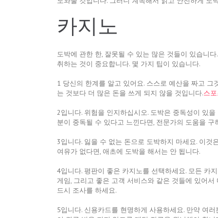
도와줄 것입니다. 그러니 계속해서 읽고 안전하게 도
카지노
도박에 관한 한, 잘못될 수 있는 많은 것들이 있습니다
취하는 것이 중요합니다. 몇 가지 팁이 있습니다.
1 당신의 한계를 알고 있어요. 스스로 예산을 짜고 그
는 것보다 더 많은 돈을 쓰게 되지 않을 것입니다.
스포
2입니다. 위험을 인지하십시오. 도박은 중독성이 있을
분이 중독될 수 있다고 느낀다면, 전문가의 도움을 구
3입니다. 잃을 수 없는 돈으로 도박하지 마세요. 이것
여유가 없다면, 애초에 도박을 해서는 안 됩니다.
4입니다. 평판이 좋은 카지노를 선택하세요. 모든 카
게임, 그리고 좋은 고객 서비스와 같은 것들에 있어서
드시 조사를 하세요.
5입니다. 신용카드를 현명하게 사용하세요. 만약 여