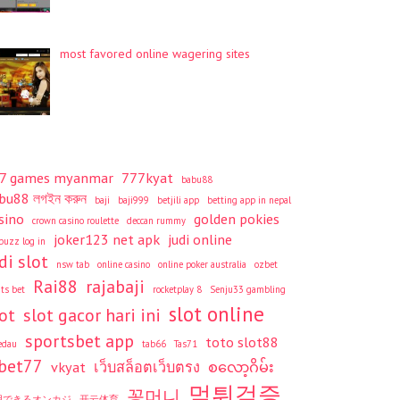
most favored online wagering sites
7 games myanmar
777kyat
babu88
bu88 লগইন করুন
baji
baji999
betjili app
betting app in nepal
sino
golden pokies
crown casino roulette
deccan rummy
joker123 net apk
judi online
buzz log in
di slot
nsw tab
online casino
online poker australia
ozbet
Rai88
rajabaji
ts bet
rocketplay 8
Senju33 gambling
slot online
ot
slot gacor hari ini
sportsbet app
toto slot88
edau
tab66
Tas71
ibet77
vkyat
เว็บสล็อตเว็บตรง
စလော့ဂိမ်း
먹튀검증
꽁머니
用できるオンカジ
开云体育