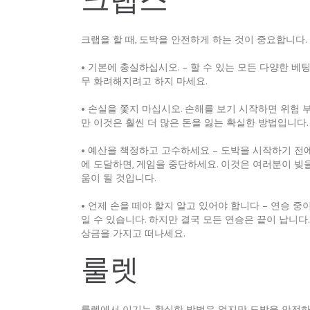
크랩을 할 때, 도박을 안전하게 하는 것이 중요합니다.
• 기본에 충실하십시오. – 할 수 있는 모든 다양한 
무 화려해지려고 하지 마세요.
• 손실을 쫓지 마십시오. 손해를 보기 시작하면 위험
만 이것은 훨씬 더 많은 돈을 잃는 확실한 방법입니다
• 예산을 책정하고 고수하세요 – 도박을 시작하기 전에
에 도달하면, 게임을 중단하세요. 이것은 여러분이 빚을
움이 될 것입니다.
• 언제 손을 떼야 할지 알고 있어야 합니다 – 연승 
일 수 있습니다. 하지만 결국 모든 연승은 끝이 납니다
상금을 가지고 떠나세요.
룰렛
룰렛에서 이기는 확실한 방법은 없지만 도박을 안전하게 