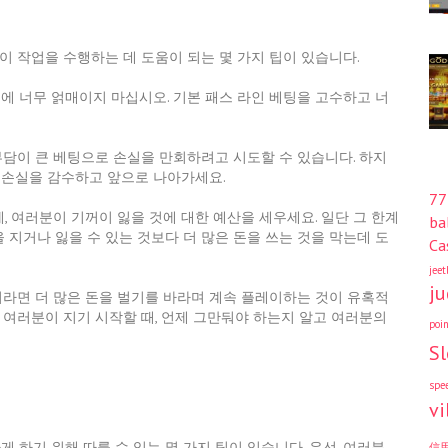
 이 작업을 수행하는 데 도움이 되는 몇 가지 팁이 있습니다.
베팅에 너무 얽매이지 마십시오. 기본 패스 라인 베팅을 고수하고 너
 부담이 큰 베팅으로 손실을 만회하려고 시도할 수 있습니다. 하지
. 손실을 감수하고 앞으로 나아가세요.
77
, 여러분이 기꺼이 잃을 것에 대한 예산을 세우세요. 일단 그 한계
ba
 지거나 잃을 수 있는 것보다 더 많은 돈을 쓰는 것을 막는데 도
Ca
jeet
ju
중이라면 더 많은 돈을 벌기를 바라며 계속 플레이하는 것이 유혹적
. 여러분이 지기 시작할 때, 언제 그만둬야 하는지 알고 여러분의
poin
Sl
spe
v
하기 위해 따를 수 있는 몇 가지 팁이 있습니다. 우선, 여러분
信