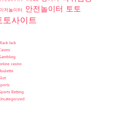
안전놀이터
토토
이저놀이터
토토사이트
Black Jack
Casino
Gambling
online casino
Roulette
Slot
sports
Sports Betting
Uncategorized