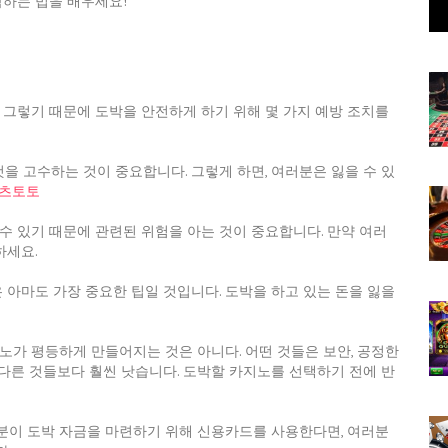
박하는 법을 배우세요!
. 그렇기 때문에 도박을 안전하게 하기 위해 몇 가지 예방 조치를
것을 고수하는 것이 중요합니다. 그렇게 하면, 여러분은 잃을 수 있
츠토토
 수 있기 때문에 관련된 위험을 아는 것이 중요합니다. 만약 여러
하세요.
은 아마도 가장 중요한 팁일 것입니다. 도박을 하고 있는 돈을 잃을
지노가 평등하게 만들어지는 것은 아니다. 어떤 것들은 보안, 공정한
 다른 것들보다 훨씬 낫습니다. 도박할 카지노를 선택하기 전에 반
러분이 도박 자금을 마련하기 위해 신용카드를 사용한다면, 여러분